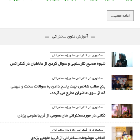
می توان به بهترین شیوه ایده را منتقل و شنونده را متقاعد کرد.
براساس نظر مشهورترین روانشناسان در طی یک سخنرانی ،55% اطلاعات از طریق دیداری
ادامه مطلب...
،38%شنیداری و تنها7% به وسیله متن منتقل می شود.
اما به یاد داشته باشید که منظور از استفاده از ابزار تصویری در به کار بردن چند تصویرخلاصه
نمی شود. این کار نیز اشکالات خاص خود را دارد .در اینجا به هفت مورد از آنها اشاره می
آموزش فنون سخنرانی
کنیم.
سخنوری در کنفرانس ها ويژه سخنرانان
شیوه صحیح نظرسنجی و سوال کردن از مخاطبان در کنفرانس
سخنوری در کنفرانس ها ويژه سخنرانان
پنج مطلب شاخص جهت پاسخ دادن به سوالات سخت و مبهمی
که از سوی حاضران مطرح می گردد.
سخنوری در کنفرانس ها ويژه سخنرانان
نکاتی در موردسخنرانی های عمومی از فریبا علومی یزدی
سخنوری در کنفرانس ها ويژه سخنرانان
انتخاب موضوعات سخنرانی از فریبا علومی یزدی