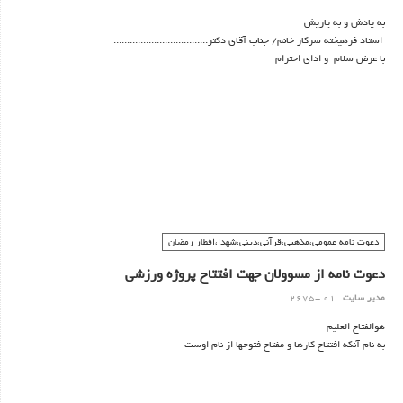
به یادش و به یاریش
استاد فرهیخته سرکار خانم/ جناب آقای دکتر...................................
با عرض سلام و ادای احترام
به استحضار می‌رساند:دانشگاه ........................... مفتخر است در راستای پیشبرد اهداف عالی
علمی و صنعتی کشور، دومین دوره از مسابقات سراسری ........... را در تاریخ ../../.. برگزار
نماید.
دعوت نامه عمومی،مذهبی،قرآنی،دینی،شهدا،افطار رمضان
دعوت نامه از مسوولان جهت افتتاح پروژه ورزشی
مدیر سایت
01 -2675
هوالفتاح العلیم
به نام آنکه افتتاح کارها و مفتاح فتوحها از نام اوست
ای که با نامت جهان آغاز شد مجلس ما هم به نامت باز شد