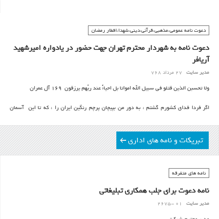
یا
وما کنّا لنهتدی لولا ان هدانا الله
دعوت نامه عمومی،مذهبی،قرآنی،دینی،شهدا،افطار رمضان
اگر هدایت الهی نبود ما خود به خود در این مقام راه نمی یافتیم
دعوت نامه به شهردار محترم تهران جهت حضور در یادواره امیرشهید
آریافر
مدیر سایت
27 مرداد 768
ولا تحسبن الذین قتلو فی سبیل الله امواتا بل احیاءٌ عند ربّهم یرزقون 169 آل عمران
اگر فردا فدای کشورم گشتم ، به دور من بپیچان پرچم رنگین ایران را ، که تا این آسمان
برجاست ، بداند هرکسی، من عاشق ایران و زیبا پرچمش هستم.
تبریکات و نامه های اداری
نامه های متفرقه
نامه دعوت برای جلب همکاری تبلیغاتی
مدیر سایت
01 -2675