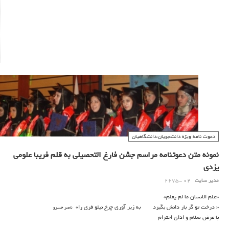
مجلسی کز نام تو زیور گرفت کار آن از چرخ هم بالاتر گرفت
حضور سعادت ظهور جناب آقای ..........................مدیر/رییس/..........................
دعوت نامه ویژه دانشجویان،دانشگاهیان
نمونه متن دعوتنامه مراسم جشن فارغ التحصیلی به قلم فریبا علومی
یزدی
مدیر سایت
02 -2675
«علم الانسان ما لم یعلم»
« درخت تو گر بار دانش بگیرد به زیر آوری چرخ نیلو فری را»
ناصر خسرو
با عرض سلام و ادای احترام
سرور گرامی سرکار خانم/جناب آقای ..............................