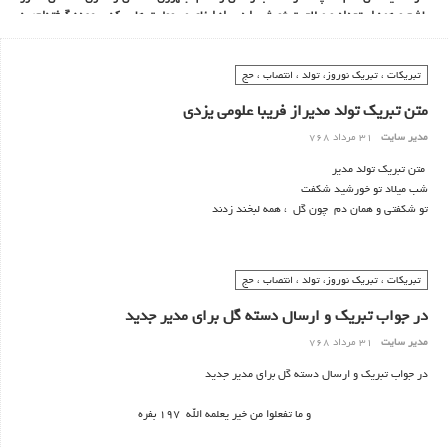
باشم و همه استعداد و صلاحیت خویش را در راه ایفای مسوولیت هایی ‌که بر عهده گرفته‌ام، به
کار گیرم و خود را وقف خدمت به مردم و اعتلای
تبریکات ، تبریک نوروز، تولد ، انتصاب ، حج
متن تبریک تولد مدیراز فریبا علومی یزدی
مدیر سایت
31 مرداد 768
متن تبریک تولد مدیر
شب میلاد تو خورشید شکفت
تو شکفتی و همان دم چون گل ، همه لبخند زدند
تبریکات ، تبریک نوروز، تولد ، انتصاب ، حج
در جواب تبریک و ارسال دسته گل برای مدیر جدید
مدیر سایت
31 مرداد 768
در جواب تبریک و ارسال دسته گل برای مدیر جدید
و ما تفعلوا من خیر یعلمه الله 197 بفره