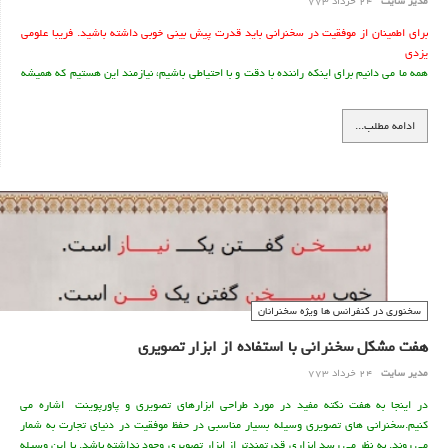
مدیر سایت
24 خرداد 773
برای اطمينان از موفقيت در سخنرانی بايد قدرت پيش بينی خوبی داشته باشيد. فریبا علومی
یزدی
همه ما می دانيم برای اينکه راننده با دقت و با احتياطی باشيم، نيازمند اين هستيم که هميشه
پيش بينی کنيم. وقتی ببينيم که جلوتر از چراغ راهنمايی ماشين ها توقف کرده اند، می توانيم
پيش بينی يک مشکل ترافيکی را داشته باشيم. اگر می خواهيم از تقاطعی عبور کنيم، قبل از
ادامه مطلب...
رسيدن به تقاطع خوب دقت می کنيم تا عابر پياده و يا وسيله نقليه ديگری وارد نشود. همين
طور اگر بخواهيم سخنران خوبی باشيم، بايد نيازمند داشتن قدرت پيش بينی خوبی باشیم.
سخنوری در کنفرانس ها ويژه سخنرانان
هفت مشکل سخنرانی با استفاده از ابزار تصویری
مدیر سایت
24 خرداد 773
در اینجا به هفت نکته مفید در مورد طراحی ابزارهای تصویری و پاورپوینت اشاره می
کنیم.سخنرانی های تصویری وسیله بسیار مناسبی در حفظ موفقیت در دنیای تجارت به شمار
می روند. به نظر می رسد ابزاری قدرتمندتر از ابزار تصویری وجود نداشته باشد. با این وسیله