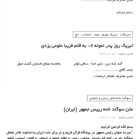
مدیر محترم شرکت ...........................
سلام علیکم
تبلیغات یک تجارت وسیع وگسترده ای است که درمیان صنایع برتردنیا قراردارد.میزان رشد
وشکوفایی صنعت تبلیغات بیانگرسطح زندگی مردم یک کشور و نشانه ی میزان توسعه ی
تبریکات ، تبریک نوروز، تولد ، انتصاب ، حج
اقتصاد آن کشور می باشد.
تبریک روز پدر نمونه 2- به قلم فریبا علومی یزدی
مدیر سایت
02 -2671
آمد شه دین ، شیر خدا ، ساقی کوثر عالم به صفای قدمش گشت منوّر
جناب آقای .........................
مدیر محترم/ همكار ارجمند/ ،
سوگند نامه های رسمی و عمومی
متن سوگند نامه رییس جمهور (ایران)
مدیر سایت
02 -2671
بسم الله الرحمن الرحیم
"من به عنوان رئیس جمهور در پیشگاه قرآن کریم و در برابر ملت ایران به خداوند قادر متعال
سوگند یاد می کنم که پاسدار مذهب رسمی و نظام جمهوری اسلامی و قانون اساسی کشور