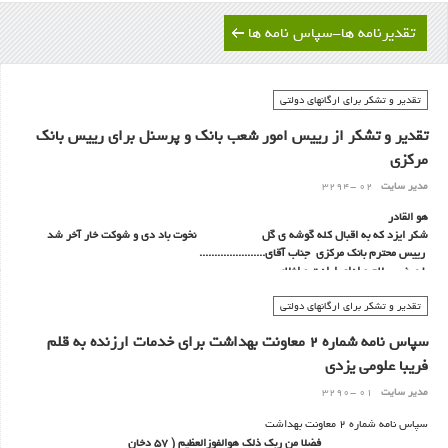
تقدیرنامه ها-سپاس نامه ها
تقدیر و تشکر برای ارگانهای دولتی
تقدیر و تشکر از رییس امور شعب بانک و پرسنل برای رییس بانک
مرکزی
مدیر سایت
02 -3294
هو القادر
شکر ايزد که به اقبال کله گوشه ی گل نخوت باد دی و شوکت خار آخر شد
ریيس محترم بانک مرکزی جناب آقای......................
با عرض سلام و ادای ارادت و اخلاص
بدين وسيله، (اين جانب.............................مدیر عامل ......................)
تقدیر و تشکر برای ارگانهای دولتی
سپاس نامه شماره 2 معاونت بهداشت برای خدمات ارزنده به قلم
فریبا علومی یزدی
مدیر سایت
01 -3290
سپاس نامه شماره 2 معاونت بهداشت
فضلا من ربک ذلک هوالفوزالعظیم ( 57 دخان