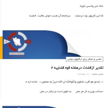
ذلک خیر واحسن تاویلا
که این کاربهتر بود درصفت سرانجام آن هست خوش عاقبت 59نسا
جناب آقای .......................تولید کننده ی برگزیده ی .........................
تقدیر و تشکر برای ارگانهای دولتی
تقدیر ازقضات درهفته قوه قضاییه 2
مدیر سایت
01 -2675
«...اِعدلو هو اَقرب للتقوی واتّقواالله ان الله خبیرٌ بما تعملون » مائده ایه 8
«عدالت بورزید کز هر عمل به تقوی است نزدیکتر در عمل
ز یزدان بترسید بیناست او به هر کار حقّا توانا ست او »