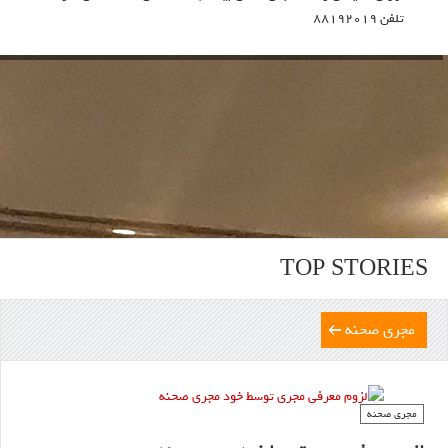
تلفن 88192019
TOP STORIES
مجري صحنه
مجري صحنه