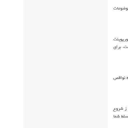
موضوعات
ورپوینت
ت. برای
ه نواقص
 ز شروع
سلط شما