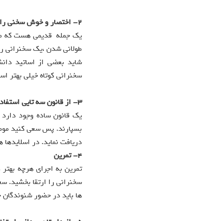
2-
اختصار و خوش سخنی را 
یک جمله قدیمی هست که می 
طولانی شدن ،یک سخنرانی را
شاید بعضی از اساتید دانش
سخنرانی کوتاه خیلی بهتر است. س
3-
از قانون سه تایی استفاد
یک قانون ساده وجود دارد ک
بسپارند. پس سعی کنید موضو
دریافت نماید. در اسلایدها ه
4-
تمرین
تمرین به اجرای هرچه بهتر 
سخنرانی را ارتقا بخشید. سع
ها باید در حضور شنوندگان ح