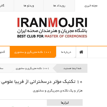
مجله خبری
رویداد ها
ویدئو ها
گالر
درباره ما
1001 نکته مجریگری و سخنوری
گنجو
شما اینجا هستید:
1001 نکته مجریگری و سخنوری
سخن
10 تکنیک مؤثر درسخنرانی از فریبا علومی یزدی
هزار و یک نكته ي مجريگري و سخنوري
ابزارها