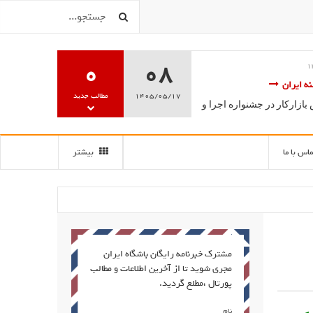
0
08
ویژه
فریبا علومی2
18 ارديبهشت 1395
موزش تخصصی گویندگی، فن بیان
ششمین جشنواره سالانه مج
1405/05/17
مطالب جدید
درخشش فراگیران مرکز آ
سه سخن آغاز به کار کرد.
گویندگی
ماس با ما
بیشتر
مشترک خبرنامه رایگان باشگاه ایران
مجری شوید تا از آخرین اطلاعات و مطالب
پورتال ،مطلع گردید.