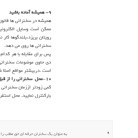
9-
همیشه آماده باشید
همیشه در سخنرانی ها قانون
ممکن است وسایل الکترونیک
رویتان بریزد،بلندگوها کار ن
سخنرانی ها روی می دهد.
پس برای مقابله با هر کدام 
دی حاوی موضوعات سخنرانی و
است .دربیشتر مواقع اصلا ضر
10
-
محل سخنرانی را از قبل 
کمی زودتر اززمان سخنرانی
بارکنترل نمایید. محل استقر
به عنوان یک سخنران حرفه ای حق مطلب را ب