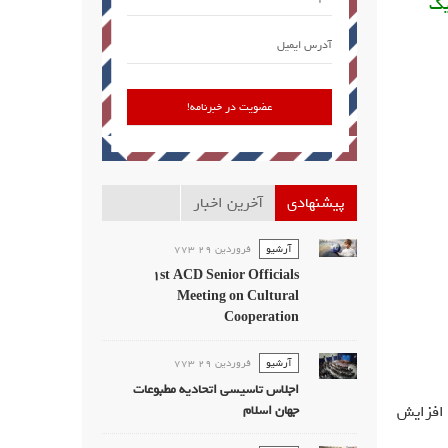
یک
پیشنهادی
آخرین اخبار
آرشیو
فروردين 29 773
1st ACD Senior Officials
Meeting on Cultural
Cooperation
آرشیو
فروردين 29 773
اجلاس تاسیسی اتحادیه مطبوعات
 افزایش
جهان اسلام