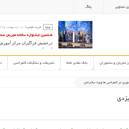
ی تصاویر
بلاگ
ویژه
فریبا علومی2
18 ارديبهشت 1395
کلاس گویندگی و آیین سخنوری ؛ آ
فریبا علومی یزدی
آموزش سخنوری و فن بیان در مدر
ر مجریان و سخنوران
بانک تقدیر نامه
تشریفات و تشکیلات کنفرانس
ت
وری در کنفرانس ها ويژه سخنرانان