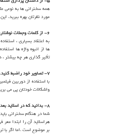
5-
از داستان پردازی استفاد
همه سخنرانی ها به نوعی مث
مورد نظرتان بهره ببرید. ای
6-
از کلمات وجملات نوشتار
به اعتقاد بسیاری ، استفاد
ها از انبوه واژه ها استف
تأثیر گذاری هر چه بیشتر ، د
7-
تصاویر خود راضبط کنید
.
با استفاده از دوربین فیلمب
واشکالات خودتان پی می برید
8-
بدانید که در اسلاید بعد
شما در هنگام سخنرانی باید
هراسلاید آن را ابتدا معر ف
بر موضوع است .اما اگر با 