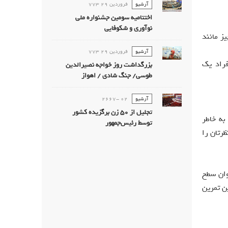
آرشیو
فروردين 29 773
اختتامیه سومین جشنواره ملی
نوآوری و شکوفایی
ز مانند
آرشیو
فروردين 29 773
فراد یک
بزرگداشت روز خواجه نصیرالدین
طوسی/ جنگ شادی / اهواز
آرشیو
02 -2667
تجليل از 50 زن برگزيده كشور
به خاطر
توسط رئیس‌جمهور
رتان را
وان سطح
ن تمرین