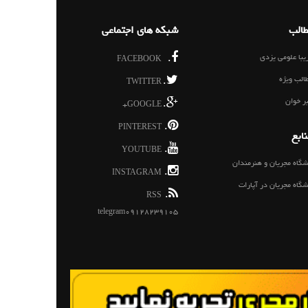
الب
شبکه های اجتماعی
یبا علومی یزدی
.
FACEBOOK
الب ویژه
.
TWITTER
ر خوان
.
GOOGLE+
.
PINTEREST
ابع
.
YOUTUBE
شگاه مجریان و هنرمندان
.
INSTAGRAM
شگاه مجریان در آپارات
.
RSS
telegram09128239105