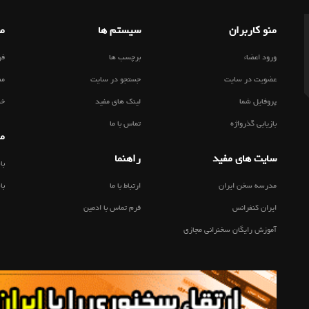
منو کاربران
سیستم ها
مط
ورود اعضاء
برچسب ها
فر
عضویت در سایت
جستجو در سایت
مط
پروفایل شما
لینک های مفید
خب
بازیابی گذرواژه
تماس با ما
من
سایت های مفید
راهنما
با
مدرسه سخن ایران
ارتباط با ما
با
ایران کنفرانس
فرم تماس با ادمین
آموزش رایگان سخنرانی مجازی