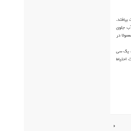
بیافتد.
آب جلوی
عمولا در
، یک سی
 احتیاط