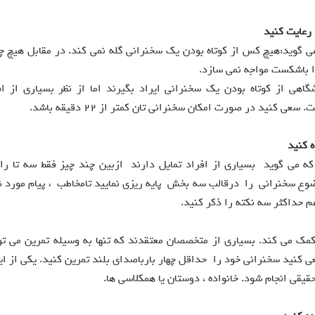
رعایت کنید
گوید:هیچ کس از کوتاه بودن یک سخنرانی گله نمی کند. در مقابل هیچ چی
 باشکست مواجه نمی سازد.
گاهی از کوتاه بودن یک سخنرانی ایراد بگیرند اما از نظر بسیاری از ا
عی کنید در صورت امکان سخنرانی تان کمتر از 22 دقیقه باشد.
ه کنید
ه می گوید بسیاری از افراد تمایل دارند ازبین چند چیز فقط سه تا را 
ع سخنرانی را درقالب سه بخش پایه ریزی نمایید تامخاطب ، پیام مورد نظ
م حداکثر سه نکته را ذکر کنید.
کمک می کند. بسیاری از متخصصان معتقدند که تنها به وسیله تمرین می ت
ی کنید سخنرانی خود را حداقل چهار بارباصدای بلند تمرین کنید. یکی از ای
قیقی انجام شود. خانواده ، دوستان یا همکلاسی ها.