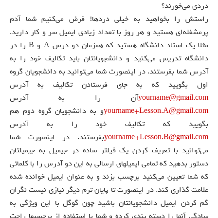
دردی می‌خورند؟
راستش را بخواهید به خیلی دردها! فرض می‌کنیم شما آدم
پرمشغله‌ای هستید و هر روز با تعداد زیادی ایمیل سر و کار دارید.
مثلا یک استاد دانشگاه هستید که همزمان دو درس A و B را در
دانشگاه تدریس می‌کنید و دانشجویانتان باید تکالیف خود را به
آدرس شما بفرستند. در اینصورت شما می‌توانید به دانشجویان گروه
اول بگویید که به جای فرستادن تکالیف به آدرس
yourname@gmail.com
آن را به آدرس
yourname+Lesson.A@gmail.com
و به دانشجویان گروه دوم هم
بگویید که تکالیف خود را به آدرس
yourname+Lesson.B@gmail.com
بفرستند. در اینصورت شما
می‌توانید با تعریف کردن یک فیلتر ساده در جیمیل به جیمیلتان
دستور بدهید که تمامی ایمیلهای ارسالی به این دو آدرس را با کلماتی
که شما تعیین می‌کنید برچسب بزند و به عنوان ایمیل خوانده شده
علامت گذاری کند. در اینصورت تا پایان ترم دیگر نیازی نیست نگران
گم کردن ایمیل دانشجویانتان باشید چون گوگل با این ویژگی به
سادگی آنها را دسته بندی کرده و شما با استفاده از برچسبها راحت