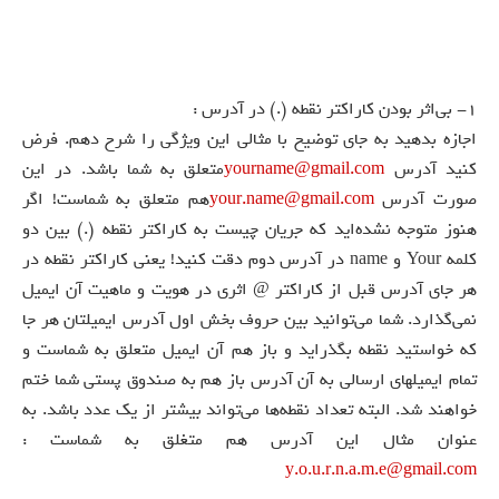
۱- بی‌اثر بودن کاراکتر نقطه (.) در آدرس :
اجازه بدهید به جای توضیح با مثالی این ویژگی را شرح دهم. فرض
کنید آدرس
yourname@gmail.com
متعلق به شما باشد. در این
صورت آدرس
your.name@gmail.com
هم متعلق به شماست! اگر
هنوز متوجه نشده‌اید که جریان چیست به کاراکتر نقطه (.) بین دو
کلمه Your و name در آدرس دوم دقت کنید! یعنی کاراکتر نقطه در
هر جای آدرس قبل از کاراکتر @ اثری در هویت و ماهیت آن ایمیل
نمی‌گذارد. شما می‌توانید بین حروف بخش اول آدرس ایمیلتان هر جا
که خواستید نقطه بگذراید و باز هم آن ایمیل متعلق به شماست و
تمام ایمیلهای ارسالی به آن آدرس باز هم به صندوق پستی شما ختم
خواهند شد. البته تعداد نقطه‌ها می‌تواند بیشتر از یک عدد باشد. به
عنوان مثال این آدرس هم متغلق به شماست :
y.o.u.r.n.a.m.e@gmail.com