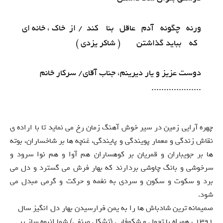
ورنه چگونه آدم عاقل بنا کند / از خاک ، خانه ای
که بباید گذاشتن ( شاکر یزدی )
دوست عزیز و یار دیرینم، جناب آقای/ سرکار خانم
....................
چهره آرایی زمین در سیر خوش آهنگ زمان رخ می نماید تا با اراده ی
نقاش زندگی و معمار پویندگی و پایندگی، غنچه ها بر شاخساران، بوته
ها بر جویباران و قمریان بر کوهساران هم آوا و هم نوا سرود و
سرخوشی و بانگ چاوشی بردارند که بهار فرش می گسترد و دل می
برد و سکوت و سکون و سردی به نغمه و حرکت و گرمی مبدل می
شود.
صمیمانه ترین شادباش ها را به یمن فرارسیدن بهار دل انگیز سال
1391 ، همراه با تحول و شکوفایی (تشکل صنفی) شما انبوه ساز پر