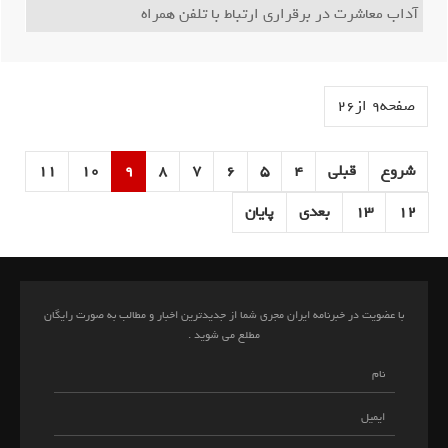
آداب معاشرت در برقراری ارتباط با تلفن همراه
صفحه9 از26
شروع
قبلی
4
5
6
7
8
9
10
11
12
13
بعدی
پایان
با عضویت در خبرنامه ایران مجری شما از جدیدترین اخبار و مطالب به صورت رایگان
مطلع می شوید .