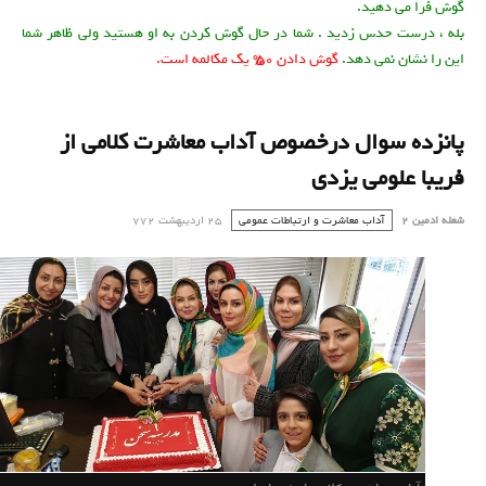
گوش فرا می دهید.
بله ، درست حدس زدید . شما در حال گوش کردن به او هستید ولی ظاهر شما
این را نشان نمی دهد.
گوش دادن 50% یک مکالمه است.
پانزده سوال درخصوص آداب معاشرت کلامی از
فریبا علومی یزدی
شعله ادمین 2
آداب معاشرت و ارتباطات عمومی
25 ارديبهشت 772