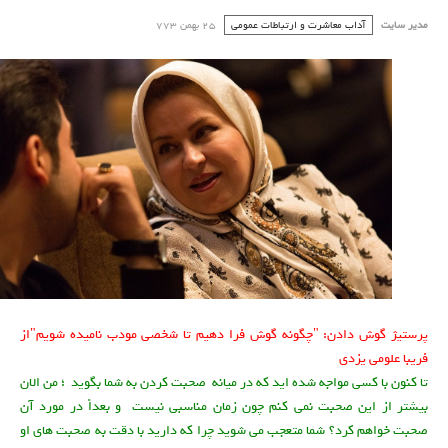
مدیر سایت
آداب معاشرت و ارتباطات عمومی
25 بهمن 773
پرستیژ گوش دادن: "چگونه گوش فرا دهیم تا شخصی مودب نامیده شویم"از
پرستیژ گوش دادن: آداب معاشرت
فریبا علومی یزدی
تا کنون با کسی مواجه شده اید که در میانه صحبت کردن به شما بگوید ؛ من الان
بیشتر از این صحبت نمی کنم چون زمان مناسبی نیست و بعداً در مورد آن
صحبت خواهم کرد؟ شما متعجب می شوید چرا که دارید با دقت به صحبت های او