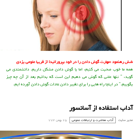
شش رهنمود :مهارت گوش دادن را در خود بپرورانيد! از فریبا علومی یزدی
مهارت گوش دادن را در خود بپرورانيد
همه ما خوب صحبت می کنيم، اما با گوش دادن مشکل داريم. دانشمندی می
گويد، " تنها علتی که گوش می دهيم اين است که بدانيم بعد از آن چه چيز
بگوييم." در اينجا راه هايی را برای تغيير دادن عادات گوش دادن آورده ايم.
آداب استفاده از آسانسور
مدیر سایت
آداب معاشرت و ارتباطات عمومی
25 بهمن 773