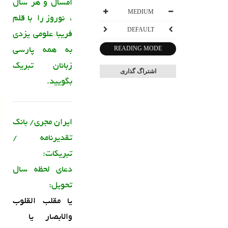
امسال و هر سال
MEDIUM
، نوروز را با قلم
DEFAULT
فریبا علومی یزدی
به همه پارسی
READING MODE
زبانان تبریک
اشتراگ گذاری
بگویید.
ایران مجری/ بانک
تقدیرنامه /
تبریکات:
دعای لحظه سال
تحویل:
یا مقلب القلوب
والابصار یا