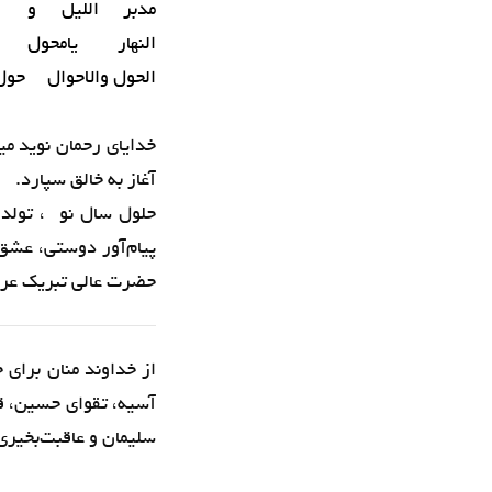
مدبر اللیل و
النهار یامحول
الحول والاحوال حول ح
خدایای رحمان نوید می
آغاز به خالق سپارد.
حلول سال نو ، تولد د
پیام‌آور دوستی، عشق
حضرت عالی تبریک عرض
از خداوند منان برای 
آسیه، تقوای حسین، ق
سلیمان و عاقبت‌‌بخیری