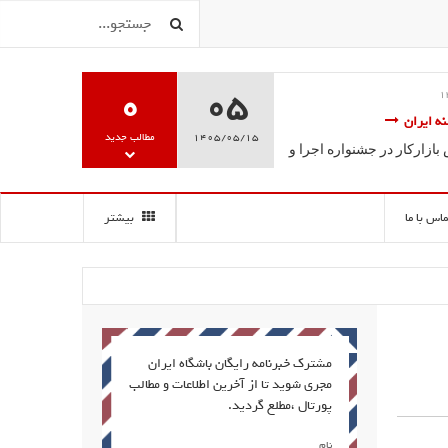
0
05
ویژه
فریبا علومی2
18 ارديبهشت 1395
موزش تخصصی گویندگی، فن بیان
ششمین جشنواره سالانه مج
1405/05/15
مطالب جدید
درخشش فراگیران مرکز آ
سه سخن آغاز به کار کرد.
گویندگی
ماس با ما
بیشتر
مشترک خبرنامه رایگان باشگاه ایران
مجری شوید تا از آخرین اطلاعات و مطالب
پورتال ،مطلع گردید.