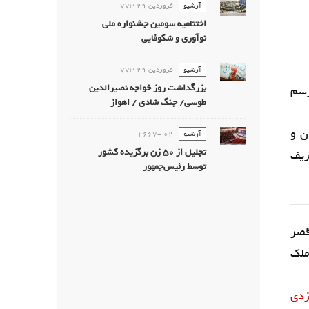
آرشیو
فروردين 29 773
اختتامیه سومین جشنواره ملی
نوآوری و شکوفایی
آرشیو
فروردين 29 773
بزرگداشت روز خواجه نصیرالدین
رسم
طوسی/ جنگ شادی / اهواز
ن و
آرشیو
02 -2667
تجليل از 50 زن برگزيده كشور
ریف
توسط رئیس‌جمهور
قصر
ملک
زدی