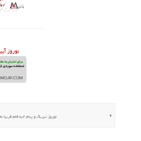
نوروز آیی
نوروز تبریک و پیام 2به قلم فریبا علومی یزدی