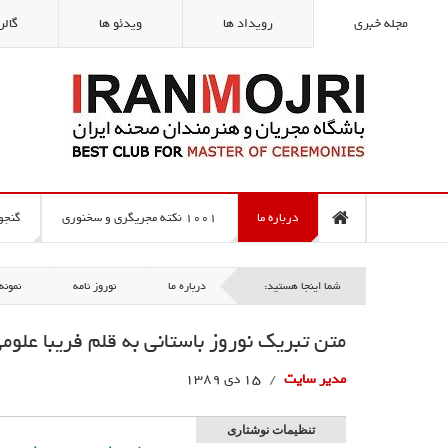
مجله خبری
رویداد ها
ویدئو ها
گالر
درباره ما
1001 نکته مجریگری و سخنوری
گنجو
شما اینجا هستید:
درباره ما
نوروز نامه
نمونه
متن تبریک نوروز باستانی به قلم فریبا علوم
مدیر سایت
15 دی 1389
تنظیمات نوشتاری