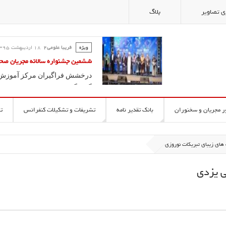
ی تصاویر
بلاگ
ویژه
فریبا علومی2
18 ارديبهشت 1395
کلاس گویندگی و آیین سخنوری ؛ آ
فریبا علومی یزدی
آموزش سخنوری و فن بیان در مدر
ر مجریان و سخنوران
بانک تقدیر نامه
تشریفات و تشکیلات کنفرانس
ت
 های زیبای تبریکات نوروزی
ی یزدی